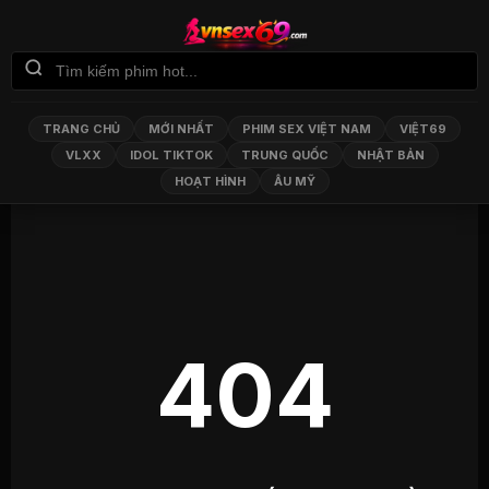
TRANG CHỦ
MỚI NHẤT
PHIM SEX VIỆT NAM
VIỆT69
VLXX
IDOL TIKTOK
TRUNG QUỐC
NHẬT BẢN
HOẠT HÌNH
ÂU MỸ
404