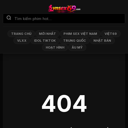
TRANG CHỦ
MỚI NHẤT
PHIM SEX VIỆT NAM
VIỆT69
VLXX
IDOL TIKTOK
TRUNG QUỐC
NHẬT BẢN
HOẠT HÌNH
ÂU MỸ
404